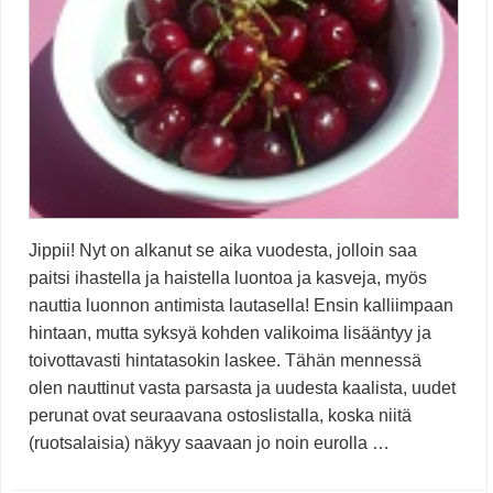
Jippii! Nyt on alkanut se aika vuodesta, jolloin saa
paitsi ihastella ja haistella luontoa ja kasveja, myös
nauttia luonnon antimista lautasella! Ensin kalliimpaan
hintaan, mutta syksyä kohden valikoima lisääntyy ja
toivottavasti hintatasokin laskee. Tähän mennessä
olen nauttinut vasta parsasta ja uudesta kaalista, uudet
perunat ovat seuraavana ostoslistalla, koska niitä
(ruotsalaisia) näkyy saavaan jo noin eurolla …