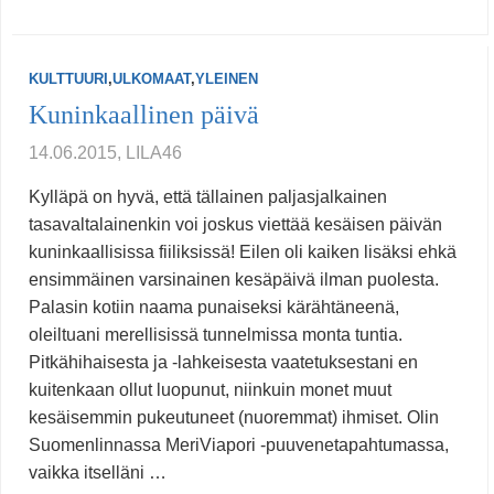
KULTTUURI
,
ULKOMAAT
,
YLEINEN
Kuninkaallinen päivä
14.06.2015, LILA46
Kylläpä on hyvä, että tällainen paljasjalkainen
tasavaltalainenkin voi joskus viettää kesäisen päivän
kuninkaallisissa fiiliksissä! Eilen oli kaiken lisäksi ehkä
ensimmäinen varsinainen kesäpäivä ilman puolesta.
Palasin kotiin naama punaiseksi kärähtäneenä,
oleiltuani merellisissä tunnelmissa monta tuntia.
Pitkähihaisesta ja -lahkeisesta vaatetuksestani en
kuitenkaan ollut luopunut, niinkuin monet muut
kesäisemmin pukeutuneet (nuoremmat) ihmiset. Olin
Suomenlinnassa MeriViapori -puuvenetapahtumassa,
vaikka itselläni …