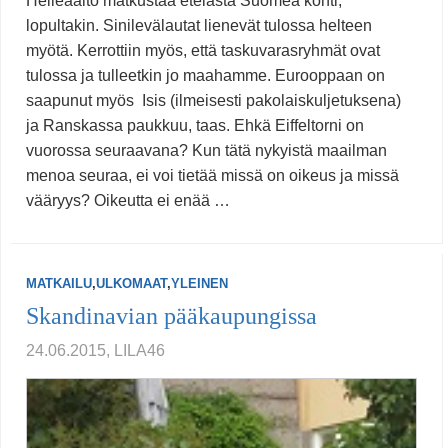
Helleaalto matkustaa etelästä Suomea kohti,
lopultakin. Sinilevälautat lienevät tulossa helteen
myötä. Kerrottiin myös, että taskuvarasryhmät ovat
tulossa ja tulleetkin jo maahamme. Eurooppaan on
saapunut myös Isis (ilmeisesti pakolaiskuljetuksena)
ja Ranskassa paukkuu, taas. Ehkä Eiffeltorni on
vuorossa seuraavana? Kun tätä nykyistä maailman
menoa seuraa, ei voi tietää missä on oikeus ja missä
vääryys? Oikeutta ei enää …
MATKAILU
,
ULKOMAAT
,
YLEINEN
Skandinavian pääkaupungissa
24.06.2015, LILA46