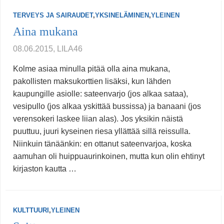
TERVEYS JA SAIRAUDET
,
YKSINELÄMINEN
,
YLEINEN
Aina mukana
08.06.2015, LILA46
Kolme asiaa minulla pitää olla aina mukana,
pakollisten maksukorttien lisäksi, kun lähden
kaupungille asiolle: sateenvarjo (jos alkaa sataa),
vesipullo (jos alkaa yskittää bussissa) ja banaani (jos
verensokeri laskee liian alas). Jos yksikin näistä
puuttuu, juuri kyseinen riesa yllättää sillä reissulla.
Niinkuin tänäänkin: en ottanut sateenvarjoa, koska
aamuhan oli huippuaurinkoinen, mutta kun olin ehtinyt
kirjaston kautta …
KULTTUURI
,
YLEINEN