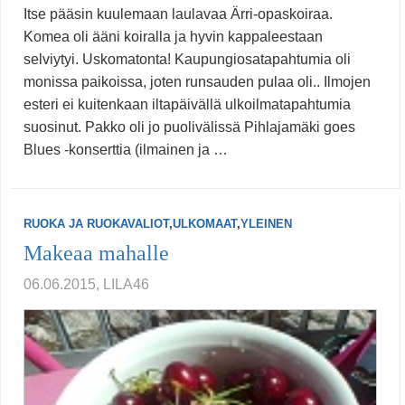
Itse pääsin kuulemaan laulavaa Ärri-opaskoiraa.
Komea oli ääni koiralla ja hyvin kappaleestaan
selviytyi. Uskomatonta! Kaupungiosatapahtumia oli
monissa paikoissa, joten runsauden pulaa oli.. Ilmojen
esteri ei kuitenkaan iltapäivällä ulkoilmatapahtumia
suosinut. Pakko oli jo puolivälissä Pihlajamäki goes
Blues -konserttia (ilmainen ja …
RUOKA JA RUOKAVALIOT
,
ULKOMAAT
,
YLEINEN
Makeaa mahalle
06.06.2015, LILA46