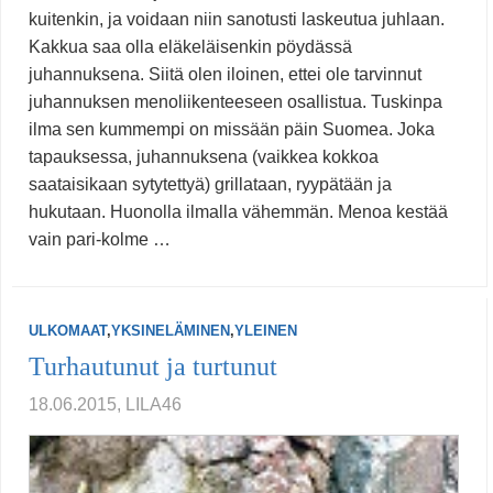
kuitenkin, ja voidaan niin sanotusti laskeutua juhlaan.
Kakkua saa olla eläkeläisenkin pöydässä
juhannuksena. Siitä olen iloinen, ettei ole tarvinnut
juhannuksen menoliikenteeseen osallistua. Tuskinpa
ilma sen kummempi on missään päin Suomea. Joka
tapauksessa, juhannuksena (vaikkea kokkoa
saataisikaan sytytettyä) grillataan, ryypätään ja
hukutaan. Huonolla ilmalla vähemmän. Menoa kestää
vain pari-kolme …
ULKOMAAT
,
YKSINELÄMINEN
,
YLEINEN
Turhautunut ja turtunut
18.06.2015, LILA46