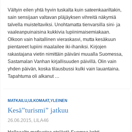
Vältyin eilen yhtä hyvin tuskalta kuin sateenkaariltakin,
sain sensijaan valtavan pläjäyksen vihreitä näkymiä
talvella muisteltaviksi. Unohtamatta tienvarsilla sini- ja
vaaleanpuinaisina kukkivia lupiinimaisemiakaan.
Olkoon vain haitallinen vieraskasvi, mutta kesäkuun
pientareet lupiini maalailee iki-ihaniksi. Kirjojen
rakastajana vietin nimittäin päiväni muualla Suomessa,
Sastamalan Vanhan kirjallisuuden päivillä. Olin vain
yhden päivän, koska tilausbussi kulki vain lauantaina.
Tapahtuma oli alkanut …
MATKAILU
,
ULKOMAAT
,
YLEINEN
Kesä”turismi” jatkuu
26.06.2015, LILA46