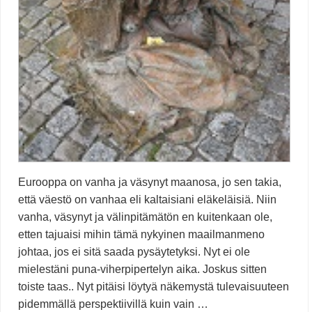
Eurooppa on vanha ja väsynyt maanosa, jo sen takia,
että väestö on vanhaa eli kaltaisiani eläkeläisiä. Niin
vanha, väsynyt ja välinpitämätön en kuitenkaan ole,
etten tajuaisi mihin tämä nykyinen maailmanmeno
johtaa, jos ei sitä saada pysäytetyksi. Nyt ei ole
mielestäni puna-viherpipertelyn aika. Joskus sitten
toiste taas.. Nyt pitäisi löytyä näkemystä tulevaisuuteen
pidemmällä perspektiivillä kuin vain …