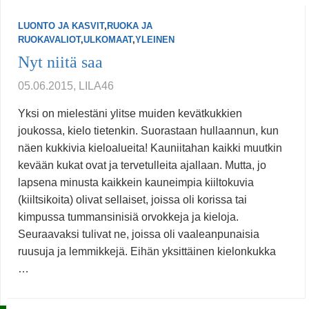
LUONTO JA KASVIT
,
RUOKA JA
RUOKAVALIOT
,
ULKOMAAT
,
YLEINEN
Nyt niitä saa
05.06.2015, LILA46
Yksi on mielestäni ylitse muiden kevätkukkien
joukossa, kielo tietenkin. Suorastaan hullaannun, kun
näen kukkivia kieloalueita! Kauniitahan kaikki muutkin
kevään kukat ovat ja tervetulleita ajallaan. Mutta, jo
lapsena minusta kaikkein kauneimpia kiiltokuvia
(kiiltsikoita) olivat sellaiset, joissa oli korissa tai
kimpussa tummansinisiä orvokkeja ja kieloja.
Seuraavaksi tulivat ne, joissa oli vaaleanpunaisia
ruusuja ja lemmikkejä. Eihän yksittäinen kielonkukka
…