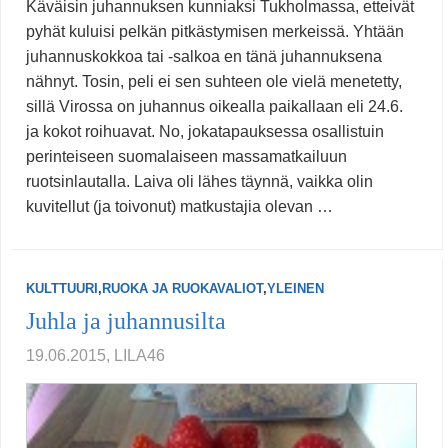
Käväisin juhannuksen kunniaksi Tukholmassa, etteivät
pyhät kuluisi pelkän pitkästymisen merkeissä. Yhtään
juhannuskokkoa tai -salkoa en tänä juhannuksena
nähnyt. Tosin, peli ei sen suhteen ole vielä menetetty,
sillä Virossa on juhannus oikealla paikallaan eli 24.6.
ja kokot roihuavat. No, jokatapauksessa osallistuin
perinteiseen suomalaiseen massamatkailuun
ruotsinlautalla. Laiva oli lähes täynnä, vaikka olin
kuvitellut (ja toivonut) matkustajia olevan …
KULTTUURI
,
RUOKA JA RUOKAVALIOT
,
YLEINEN
Juhla ja juhannusilta
19.06.2015, LILA46