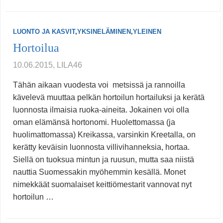
LUONTO JA KASVIT
,
YKSINELÄMINEN
,
YLEINEN
Hortoilua
10.06.2015, LILA46
Tähän aikaan vuodesta voi metsissä ja rannoilla
kävelevä muuttaa pelkän hortoilun hortailuksi ja kerätä
luonnosta ilmaisia ruoka-aineita. Jokainen voi olla
oman elämänsä hortonomi. Huolettomassa (ja
huolimattomassa) Kreikassa, varsinkin Kreetalla, on
kerätty keväisin luonnosta villivihanneksia, hortaa.
Siellä on tuoksua mintun ja ruusun, mutta saa niistä
nauttia Suomessakin myöhemmin kesällä. Monet
nimekkäät suomalaiset keittiömestarit vannovat nyt
hortoilun …