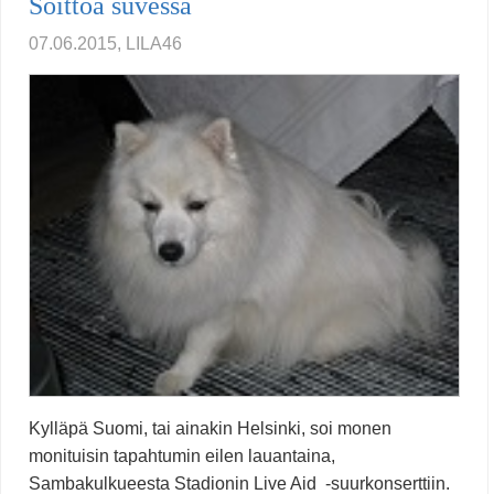
Soittoa suvessa
07.06.2015, LILA46
Kylläpä Suomi, tai ainakin Helsinki, soi monen
monituisin tapahtumin eilen lauantaina,
Sambakulkueesta Stadionin Live Aid -suurkonserttiin.