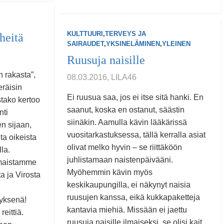
KULTTUURI
,
TERVEYS JA
heitä
SAIRAUDET
,
YKSINELÄMINEN
,
YLEINEN
Ruusuja naisille
 rakasta”,
08.03.2016, LILA46
eräisin
Ei ruusua saa, jos ei itse sitä hanki. En
stako kertoo
saanut, koska en ostanut, säästin
nti
siinäkin. Aamulla kävin lääkärissä
en sijaan,
vuositarkastuksessa, tällä kerralla asiat
ita oikeista
olivat melko hyvin – se riittäköön
la.
juhlistamaan naistenpäivääni.
imaistamme
Myöhemmin kävin myös
a ja Virosta
keskikaupungilla, ei näkynyt naisia
ruusujen kanssa, eikä kukkapaketteja
tyksenä!
kantavia miehiä. Missään ei jaettu
reittiä.
ruusuja naisille ilmaiseksi, se olisi kait