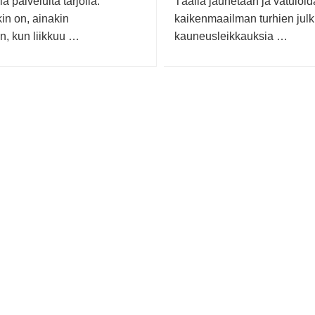
a palveluita tarjolla.
Täällä jauhetaan ja vatuloi
in on, ainakin
kaikenmaailman turhien julk
n, kun liikkuu …
kauneusleikkauksia …