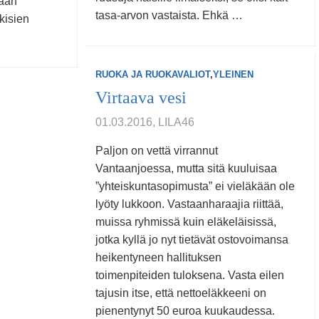
daan
tasa-arvon vastaista. Ehkä …
kisien
RUOKA JA RUOKAVALIOT
,
YLEINEN
Virtaava vesi
01.03.2016, LILA46
Paljon on vettä virrannut
Vantaanjoessa, mutta sitä kuuluisaa
”yhteiskuntasopimusta” ei vieläkään ole
lyöty lukkoon. Vastaanharaajia riittää,
muissa ryhmissä kuin eläkeläisissä,
jotka kyllä jo nyt tietävät ostovoimansa
heikentyneen hallituksen
toimenpiteiden tuloksena. Vasta eilen
tajusin itse, että nettoeläkkeeni on
pienentynyt 50 euroa kuukaudessa.