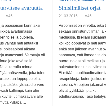
LEINEN
KULTTUURI
,
ULKOMAAT
,
YLEINE
tarvitsee avaruutta
Sinisilmäiset orjat
 LILA46
21.03.2016, LILA46
 ja pääsiäisen kunniaksi
Virpomiset on virvottu, eikä
viikkoa avartumassa
sekään onnistunut ilman jäl
n toisella puolella.
mediassa. Itselläni suklaam
s vaihtui heti ahtaaksi
kolikot loppuivat jo heti aam
si poissaoloni aikana
enkä sen jälkeen avannut o
eja avatessani. Verottaja oli
sanottava, että ihmeen taido
inua jokakeväisellä
nuoret noidat oli meikattu ja
 Tällä kerralla minua
pukeutuminenkin oli viimeis
in” jäännösverolla, joka tulee
Ei mitään puolihuolimattomi
raskuun loppupuolella.
resupekkoja, kuten joskus 
hja. Lisäksi yleisradio-vero
vuosina. Virpojien jakamat v
asti kalliimpi, kuin olin
olivat tyylikkäämpiä kuin
in kuvitellut maksavani alle
edellisvuosina. Taso tietetys
 mutta kylläpä …