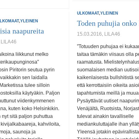
ULKOMAAT
,
YLEINEN
LKOMAAT
,
YLEINEN
Toden puhujia onko 
sia naapureita
15.03.2016, LILA46
 LILA46
”Totuuden puhujaa ei kukaan
ikoina liikkunut melko
taitaa tämäkin viisaus olla p
sterikaupunginosa”
raamatusta. Mielistelynhalu
osin Piritorin seutua pyrin
suomalaisen median uutisoi
vaikkakin sen laidalla
kaikenlaisesta bullshitistä s
arketissa tulee silloin
että kerrottaisiin oikeita asio
aostoksilla käytyäkin. Paljon
tapahtumista meillä ja muual
uuttunut viidenkymmenen
Pysäyttävät uutiset naapur
na, kuten koko Helsinkikin.
Venäjältä, Ruotsista, Norjast
 nyt sitä paljon puhuttua
tulevat ainakin tavalliselle
kivijalkabaareja, kahviloita,
mediankuluttajalle ihan yllä
moja, saunoja ja
Yleensä jotakin epävirallista 