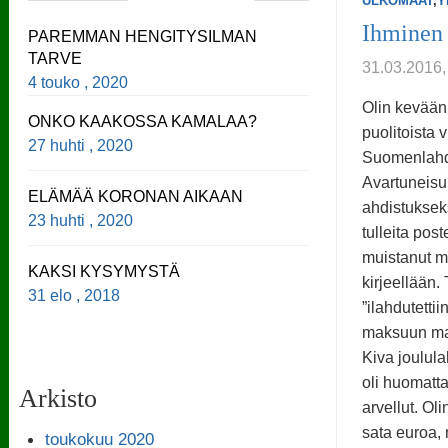
ULKOMAAT
,
Y
Ihminen 
PAREMMAN HENGITYSILMAN
TARVE
31.03.2016,
4 touko , 2020
Olin kevään
ONKO KAAKOSSA KAMALAA?
puolitoista 
27 huhti , 2020
Suomenlahde
Avartuneisuu
ELÄMÄÄ KORONAN AIKAAN
ahdistuksek
23 huhti , 2020
tulleita post
muistanut m
KAKSI KYSYMYSTÄ
kirjeellään.
31 elo , 2018
”ilahdutetti
maksuun mar
Kiva joulula
oli huomattav
Arkisto
arvellut. Ol
sata euroa,
toukokuu 2020