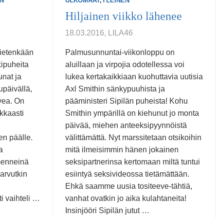
N
ULKOMAAT
,
YLEINEN
Hiljainen viikko lähenee
18.03.2016, LILA46
 tietenkään
Palmusunnuntai-viikonloppu on
kipuheita
aluillaan ja virpojia odotellessa voi
unat ja
lukea kertakaikkiaan kuohuttavia uutisia
upäivällä,
Axl Smithin sänkypuuhista ja
vea. On
pääministeri Sipilän puheista! Kohu
kkaasti
Smithin ympärillä on kiehunut jo monta
päivää, miehen anteeksipyynnöistä
en päälle.
välittämättä. Nyt marssitetaan otsikoihin
a
mitä ilmeisimmin hänen jokainen
menneinä
seksipartnerinsa kertomaan miltä tuntui
arvutkin
esiintyä seksivideossa tietämättään.
Ehkä saamme uusia tositeeve-tähtiä,
ti vaihteli …
vanhat ovatkin jo aika kulahtaneita!
Insinjööri Sipilän jutut …