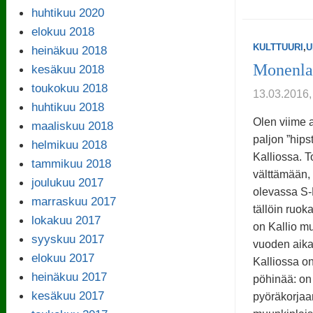
huhtikuu 2020
elokuu 2018
KULTTUURI
,
U
heinäkuu 2018
Monenlai
kesäkuu 2018
toukokuu 2018
13.03.2016,
huhtikuu 2018
Olen viime a
maaliskuu 2018
paljon ”hip
helmikuu 2018
Kalliossa. T
tammikuu 2018
välttämään, 
joulukuu 2017
olevassa S-M
marraskuu 2017
tällöin ruok
lokakuu 2017
on Kallio m
syyskuu 2017
vuoden aika
elokuu 2017
Kalliossa on
heinäkuu 2017
pöhinää: on 
kesäkuu 2017
pyöräkorjaa