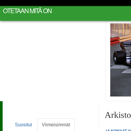
OTETAAN MITÄ ON
Arkist
Suositut
Viimeisimmät